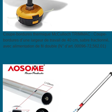
Coupe-bordures thermique McCulloch TRIMMAC : Coupe-
bordures d’une largeur de travail de 40 cm, sabre fractionné,
avec alimentation de fil double (N° d’art. 00096-72,562.01)