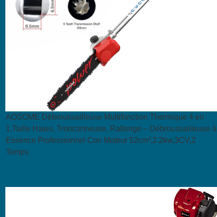
AOSOME Débroussailleuse Multifonction Thermique 4 en
1,Taille Haies, Tronconneuse, Rallonge – Débroussailleuse à
Essence Professionnel Con Moteur 52cm³,2.2kw,3CV,2
Temps