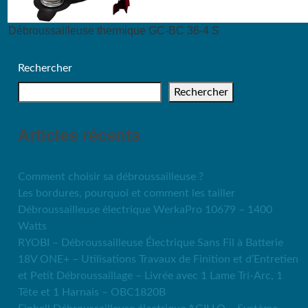
Débroussailleuse thermique GC-BC 36-4 S
Rechercher
Rechercher
Articles récents
Comment choisir sa débroussailleuse ?
Les bordures, pourquoi et comment les tailler
Débroussailleuse électrique WerkaPro 10679 – 1400
Watts
RYOBI – Débroussailleuse Électrique Sans Fil à Batterie
18V ONE+ – Utilisations Travaux de Finition et d’Entretien
et Petit Débroussaillage – Livrée avec 1 Lame Tri-Arc, 1
Tête et 1 Harnais – OBC1820B