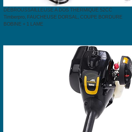
DÉBROUSSAILLEUSE A DOS THERMIQUE 52CC
Timberpro, FAUCHEUSE DORSAL, COUPE BORDURE
BOBINE + 1 LAME