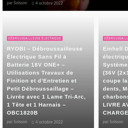
par
Soisson
4 octobre 2022
DÉBROUSSAILLEUSE ÉLECTRIQUE
DÉBROUSSAILL
RYOBI – Débroussailleuse
Einhell 
Électrique Sans Fil à
électriq
Batterie 18V ONE+ –
Système
Utilisations Travaux de
(36V (2x
Finition et d’Entretien et
coupe la
Petit Débroussaillage –
dents, 
Livrée avec 1 Lame Tri-Arc,
charbon
1 Tête et 1 Harnais –
LIVRE A
OBC1820B
CHARGE
par
Soisson
par
Soisson
4 octobre 2022