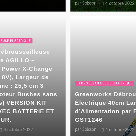
par
Soisson
4 octobre 2022
EUSE ÉLECTRIQUE
Débroussailleuse
ue AGILLO –
 Power X-Change
18V), Largeur de
DÉBROUSSAILLEUSE ÉLECTRIQUE
me : 25,5 cm 3
Moteur Bushes sans
Greenworks Débrouss
s) VERSION KIT
Électrique 40cm La
VEC BATTERIE ET
d’Alimentation par
UR.
GST1246
par
Soisson
4 octobre 2022
4 octobre 2022