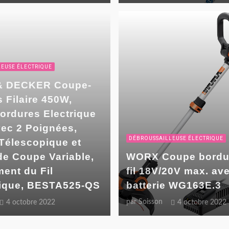
EUSE ÉLECTRIQUE
& DECKER Coupe-
 Filaire 450W,
rdures Electrique
ec 2 Poignées,
DÉBROUSSAILLEUSE ÉLECTRIQUE
Télescopique et
de Coupe Variable,
WORX Coupe bordu
ent du Fil
fil 18V/20V max. av
ique, BESTA525-QS
batterie WG163E.3
par
Soisson
4 octobre 2022
4 octobre 2022