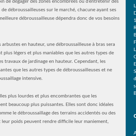
besoin de dégager des zones encombrées ou d’entretenir des
L
pes de débroussailleuses sur le marché, chacune ayant ses
D
 meilleure débroussailleuse dépendra donc de vos besoins
R
B
F
 arbustes en hauteur, une débroussailleuse à bras sera
L
 plus légers et plus maniables que les autres types de
les travaux de jardinage en hauteur. Cependant, les
E
santes que les autres types de débroussailleuses et ne
S
ussaillage intensive.
d
s
lles plus lourdes et plus encombrantes que les
ment beaucoup plus puissantes. Elles sont donc idéales
comme le débroussaillage des terrains accidentés ou des
et leur poids peuvent rendre difficile leur maniement,
A