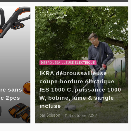
DÉBROUSSAILLEUSE ÉLECTRIQUE
IKRA débroussailleuse
coupe-bordure électrique
re sans
IES 1000 C, puissance 1000
ec 2pcs
W, bobine, lame & sangle
incluse
par
Soisson
4 octobre 2022