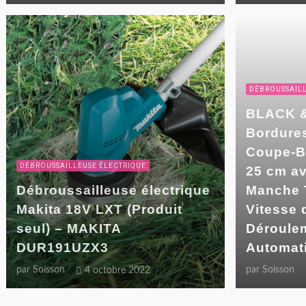
DÉBROUSSAILL
BLACK 
Bordures
Coupe-Bo
DÉBROUSSAILLEUSE ÉLECTRIQUE
25 cm av
Débroussailleuse électrique
Manche 
Makita 18V LXT (Produit
Vitesse 
seul) – MAKITA
Déroulem
DUR191UZX3
Automat
par
Soisson
par
Soisson
4 octobre 2022