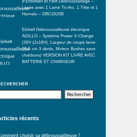
d’Entretien et Petit Débroussaillage –
Livrée avec 1 Lame Tri-Arc, 1 Tête et 1
Harnais – OBC1820B
Einhell Débroussailleuse électrique
AGILLO – Système Power X-Change
(36V (2x18V), Largeur de coupe lame :
25,5 cm 3 dents, Moteur Bushes sans
charbons) VERSION KIT LIVRE AVEC
BATTERIE ET CHARGEUR.
RECHERCHER
Rechercher
Articles récents
omment choisir sa débroussailleuse ?