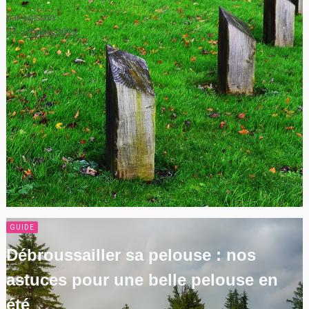
par
Soisson
4 octobre 2022
GUIDE
Débroussailler sa pelouse : nos
astuces pour une belle pelouse en
été