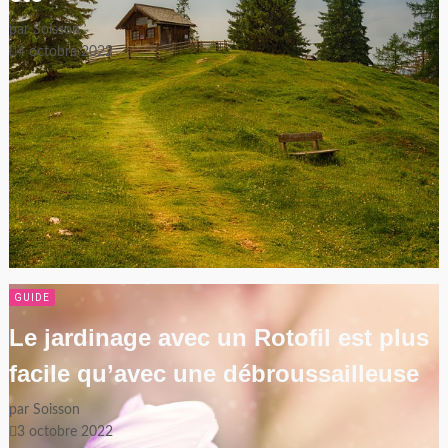
par
Soisson
4 octobre 2022
GUIDE
Le jardinage avec un Rotofil est plus
facile qu’avec une débroussailleuse
par
Soisson
3 octobre 2022