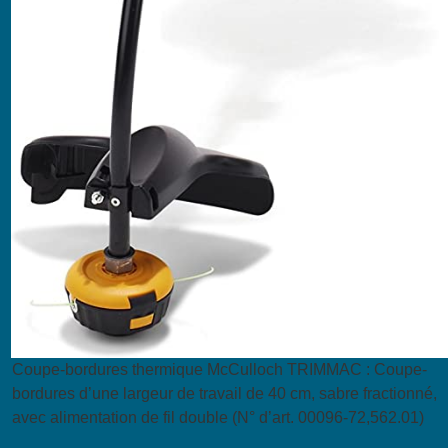
Coupe-bordures thermique McCulloch TRIMMAC : Coupe-
bordures d’une largeur de travail de 40 cm, sabre fractionné,
avec alimentation de fil double (N° d’art. 00096-72,562.01)