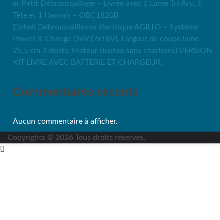
et Petit Débroussaillage – Livrée avec 1 Lame Tri-Arc, 1
Tête et 1 Harnais – OBC1820B
Einhell Débroussailleuse électrique AGILLO – Système
Power X-Change (36V (2x18V), Largeur de coupe lame :
25,5 cm 3 dents, Moteur Bushes sans charbons) VERSION
KIT LIVRE AVEC BATTERIE ET CHARGEUR.
Commentaires récents
Aucun commentaire à afficher.
Copyrights © 2026 Tous droits réservés.