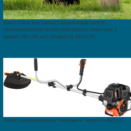
Bosch Home and Garden Coupe-bordure sans fil –
UniversalGrassCut 18-260 (livré dans un carton avec 1
batterie 18V, 2Ah et 1 chargeur AL 1815 CV)
Fuxtec Débroussailleuse Thermique 4 Temps FX-4MS131