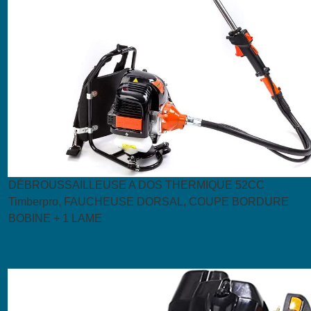
DÉBROUSSAILLEUSE A DOS THERMIQUE 52CC
Timberpro, FAUCHEUSE DORSAL, COUPE BORDURE
BOBINE + 1 LAME