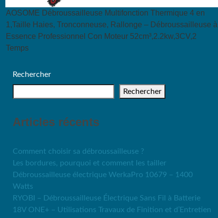
AOSOME Débroussailleuse Multifonction Thermique 4 en
1,Taille Haies, Tronconneuse, Rallonge – Débroussailleuse à
Essence Professionnel Con Moteur 52cm³,2.2kw,3CV,2
Temps
Rechercher
Rechercher
Articles récents
Comment choisir sa débroussailleuse ?
Les bordures, pourquoi et comment les tailler
Débroussailleuse électrique WerkaPro 10679 – 1400
Watts
RYOBI – Débroussailleuse Électrique Sans Fil à Batterie
18V ONE+ – Utilisations Travaux de Finition et d’Entretien